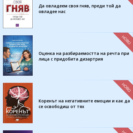
Да овладеем своя гняв, преди той да
овладее нас
НОВО
Оценка на разбираемостта на речта при
лица с придобита дизартрия
НОВО
Коренът на негативните емоции и как да
се освободиш от тях