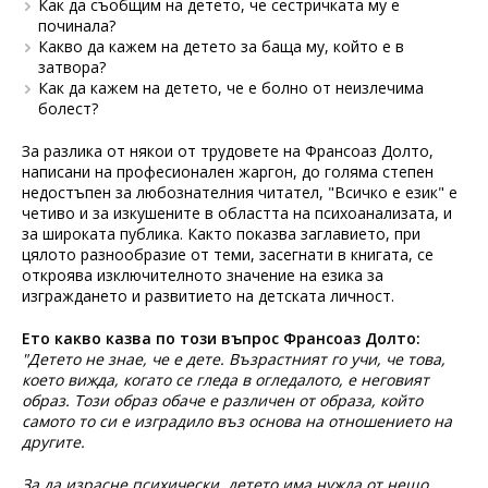
Как да съобщим на детето, че сестричката му е
починала?
Какво да кажем на детето за баща му, който е в
затвора?
Как да кажем на детето, че е болно от неизлечима
болест?
За разлика от някои от трудовете на Франсоаз Долто,
написани на професионален жаргон, до голяма степен
недостъпен за любознателния читател, "Всичко е език" е
четиво и за изкушените в областта на психоанализата, и
за широката публика. Както показва заглавието, при
цялото разнообразие от теми, засегнати в книгата, се
откроява изключителното значение на езика за
изграждането и развитието на детската личност.
Ето какво казва по този въпрос Франсоаз Долто:
"Детето не знае, че е дете. Възрастният го учи, че това,
което вижда, когато се гледа в огледалото, е неговият
образ. Този образ обаче е различен от образа, който
самото то си е изградило въз основа на отношението на
другите.
За да израсне психически, детето има нужда от нещо