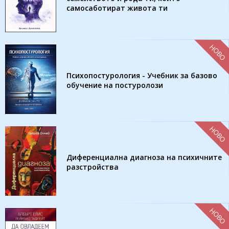
самосаботират живота ти
НОВО
Психопостурология - Учебник за базово
обучение на постуролози
НОВО
Диференциална диагноза на психичните
разстройства
НОВО