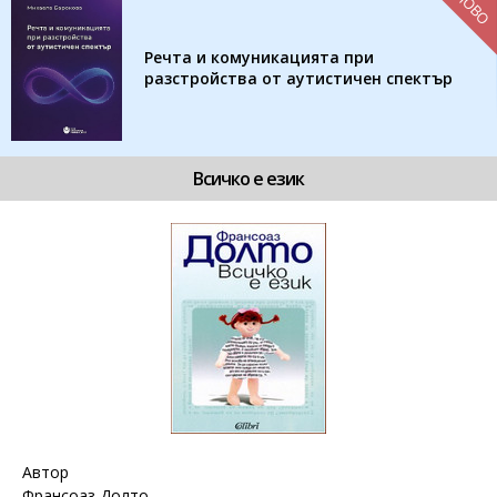
НОВО
Речта и комуникацията при
разстройства от аутистичен спектър
Всичко е език
Автор
Франсоаз Долто