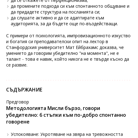
да се откажете от перфекционизма;
да промените подхода си към спонтанното общуване и
да придадете структура на посланията си;
да слушате активно и да се адаптирате към
аудиторията, за да бъдете още по-въздействащи.
С примери от психологията, импровизационното изкуство
и богатия си преподавателски опит на лектор в
Станфордския университет Мат Ейбрахамс доказва, че
умението да говорим убедително "на момента", не е
талант - това е навик, който никога не е твърде късно да
се развие.
СЪДЪРЖАНИЕ
Предговор
Методологията Мисли бързо, говори
убедително: 6 стъпки към по-добро спонтанно
говорене
Успокояване: Укротяване на звяра на тревожността