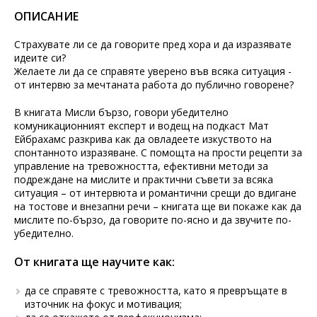
ОПИСАНИЕ
Страхувате ли се да говорите пред хора и да изразявате
идеите си?
Желаете ли да се справяте уверено във всяка ситуация -
от интервю за мечтаната работа до публично говорене?
В книгата Мисли бързо, говори убедително
комуникационният експерт и водещ на подкаст Мат
Ейбрахамс разкрива как да овладеете изкуството на
спонтанното изразяване. С помощта на прости рецепти за
управление на тревожността, ефективни методи за
подреждане на мислите и практични съвети за всяка
ситуация – от интервюта и романтични срещи до вдигане
на тостове и внезапни речи – книгата ще ви покаже как да
мислите по-бързо, да говорите по-ясно и да звучите по-
убедително.
От книгата ще научите как:
да се справяте с тревожността, като я превръщате в
източник на фокус и мотивация;