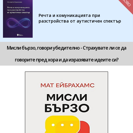
НОВО
Речта и комуникацията при
разстройства от аутистичен спектър
Мисли бързо, говори убедително - Страхувате ли се да
говорите пред хора и да изразявате идеите си?