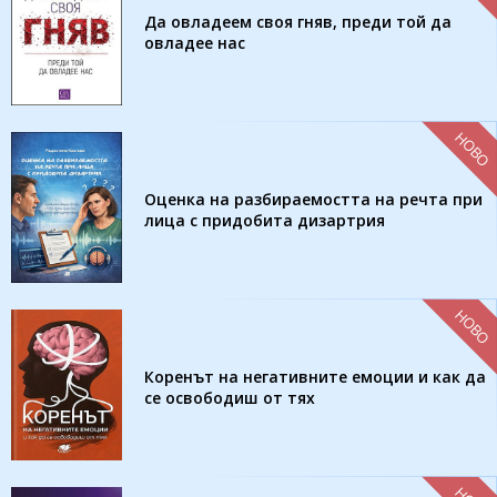
Да овладеем своя гняв, преди той да
овладее нас
НОВО
Оценка на разбираемостта на речта при
лица с придобита дизартрия
НОВО
Коренът на негативните емоции и как да
се освободиш от тях