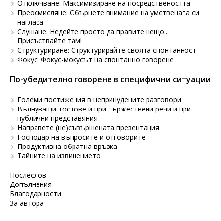
Отключване: Максимизиране на посредствеността
Преосмисляне: Обърнете внимание на умствената си
нагласа
Слушане: Недейте просто да правите нещо...
Присъствайте там!
Структуриране: Структурирайте своята спонтанност
Фокус: Фокус-мокусът на спонтанно говорене
По-убедително говорене в специфични ситуации
Големи постижения в непринудените разговори
Вълнуващи тостове и при тържествени речи и при
публични представяния
Направете (не)съвършената презентация
Господар на въпросите и отговорите
Продуктивна обратна връзка
Тайните на извинението
Послеслов
Допълнения
Благодарности
За автора