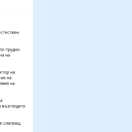
естествен
 по-трудно
на на
ктор на
тие на
емия на
на
я възгледите
е слисващ.