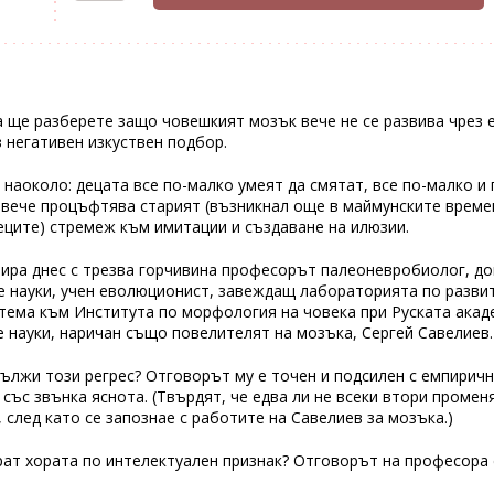
а ще разберете защо човешкият мозък вече не се развива чрез 
з негативен изкуствен подбор.
 наоколо: децата все по-малко умеят да смятат, все по-малко и
овече процъфтява старият (възникнал още в маймунските време
ците) стремеж към имитации и създаване на илюзии.
ира днес с трезва горчивина професорът палеоневробиолог, до
 науки, учен еволюционист, завеждащ лабораторията по разви
тема към Института по морфология на човека при Руската акад
 науки, наричан също повелителят на мозъка, Сергей Савелиев.
дължи този регрес? Отговорът му е точен и подсилен с емпирич
 със звънка яснота. (Твърдят, че едва ли не всеки втори промен
, след като се запознае с работите на Савелиев за мозъка.)
рат хората по интелектуален признак? Отговорът на професора 