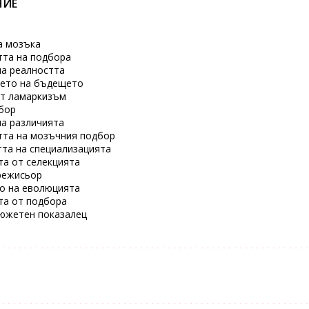
НИЕ
а мозъка
тта на подбора
на реалността
ето на бъдещето
т ламаркизъм
бор
на различията
тта на мозъчния подбор
та на специализацията
та от селекцията
режисьор
о на еволюцията
та от подбора
южетен показалец