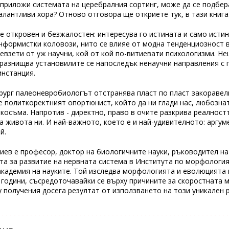
 приложи системата на церебралния сортинг, може да се подбер
алантливи хора? Отново отговора ще откриете тук, в тази книга
 откровен и безжалостен: интересува го истината и само истин
нформистки коловози, нито се влияе от модна тенденциозност 
ревзети от уж научни, кой от кой по-витиевати психологизми. Н
разнищва установилите се напоследък ненаучни направления с 
инстанция.
рург палеоневробиологът отстранява пласт по пласт закоравел
е политкоректният опортюнист, който да ни глади нас, любозна
 косъма. Напротив - директно, право в очите разкрива реалност
а живота ни. И най-важното, което е и най-удивителното: аргу
й.
иев е професор, доктор на биологичните науки, ръководител на
а за развитие на нервната система в Института по морфология
академия на науките. Той изследва морфологията и еволюцията
 години, съсредоточавайки се върху причините за скоростната 
у получения досега резултат от използването на този уникален р