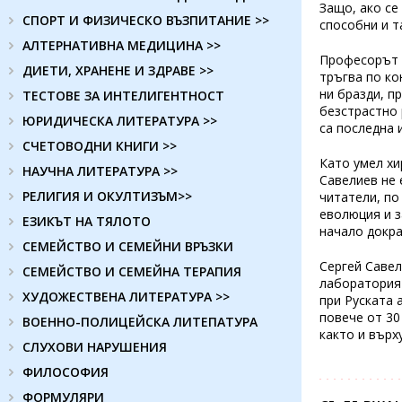
Защо, ако се
СПОРТ И ФИЗИЧЕСКО ВЪЗПИТАНИЕ >>
способни и т
АЛТЕРНАТИВНА МЕДИЦИНА >>
Професорът е
ДИЕТИ, ХРАНЕНЕ И ЗДРАВЕ >>
тръгва по ко
ни бразди, п
ТЕСТОВЕ ЗА ИНТЕЛИГЕНТНОСТ
безстрастно 
ЮРИДИЧЕСКА ЛИТЕРАТУРА >>
са последна 
СЧЕТОВОДНИ КНИГИ >>
Като умел хи
НАУЧНА ЛИТЕРАТУРА >>
Савелиев не 
РЕЛИГИЯ И ОКУЛТИЗЪМ>>
читатели, по
еволюция и з
ЕЗИКЪТ НА ТЯЛОТО
начало докра
СЕМЕЙСТВО И СЕМЕЙНИ ВРЪЗКИ
Сергей Савел
СЕМЕЙСТВО И СЕМЕЙНА ТЕРАПИЯ
лабораторият
ХУДОЖЕСТВЕНА ЛИТЕРАТУРА >>
при Руската 
повече от 30
ВОЕННО-ПОЛИЦЕЙСКА ЛИТЕПАТУРА
както и върх
СЛУХОВИ НАРУШЕНИЯ
ФИЛОСОФИЯ
ФОРМУЛЯРИ