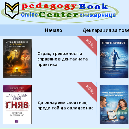
Начало
Декларация за пов
НОВО
Страх, тревожност и
справяне в денталната
практика
НОВО
Да овладеем своя гняв,
преди той да овладее нас