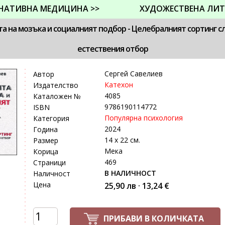
НАТИВНА МЕДИЦИНА >>
ХУДОЖЕСТВЕНА ЛИТ
а на мозъка и социалният подбор - Целебралният сортинг сл
естествения отбор
Сергей Савелиев
Автор
Катехон
Издателство
4085
Каталожен №
9786190114772
ISBN
Популярна психология
Категория
2024
Година
14 х 22 см.
Размер
Мека
Корица
469
Страници
В НАЛИЧНОСТ
Наличност
Цена
25,90 лв · 13,24 €
ПРИБАВИ В КОЛИЧКАТА