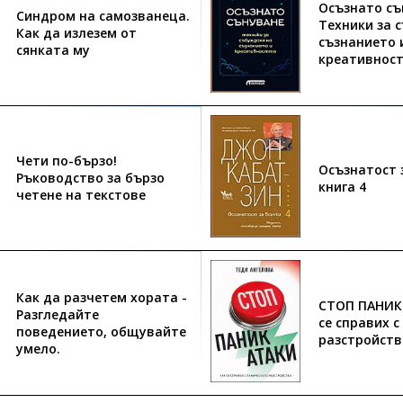
Осъзнато съ
Синдром на самозванеца.
Техники за 
Как да излезем от
съзнанието 
сянката му
креативнос
Чети по-бързо!
Осъзнатост з
Ръководство за бързо
книга 4
четене на текстове
Как да разчетем хората -
СТОП ПАНИК 
Разгледайте
се справих 
поведението, общувайте
разстройств
умело.