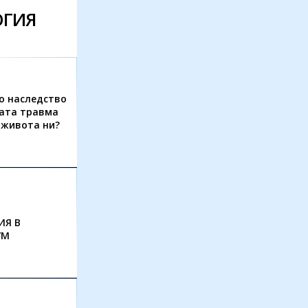
ОГИЯ
о наследство
ната травма
 живота ни?
ИЯ В
УМ