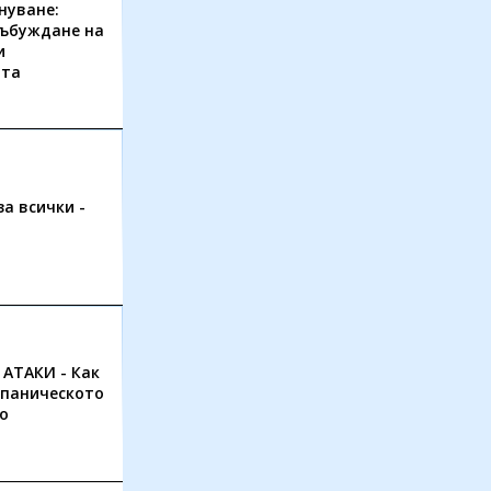
нуване:
събуждане на
и
тта
а всички -
АТАКИ - Как
с паническото
о