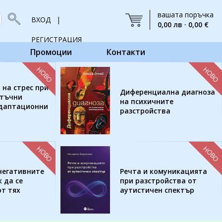
вашата поръчка
ВХОД |
0,00 лв · 0,00 €
РЕГИСТРАЦИЯ
Промоции
Контакти
НОВО
НОВО
 на стрес при
Диференциална диагноза
етъчни
на психичните
адаптационни
разстройства
НОВО
НОВО
негативните
Речта и комуникацията
 да се
при разстройства от
т тях
аутистичен спектър