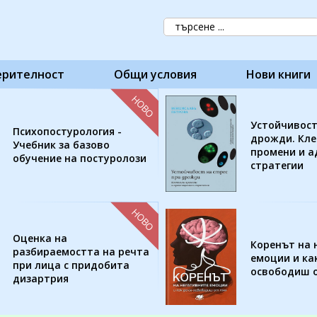
ерителност
Общи условия
Нови книги
НОВО
Устойчивост
Психопостурология -
дрожди. Кл
Учебник за базово
промени и 
обучение на постуролози
стратегии
НОВО
Оценка на
Коренът на 
разбираемостта на речта
емоции и как
при лица с придобита
освободиш о
дизартрия