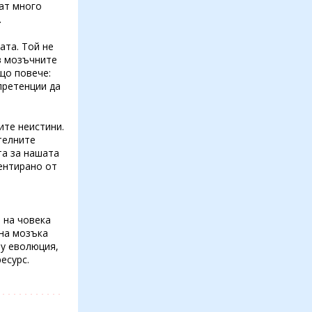
ат много
.
ата. Той не
в мозъчните
ещо повече:
претенции да
ите неистини.
телните
та за нашата
ментирано от
 на човека
 на мозъка
му еволюция,
есурс.