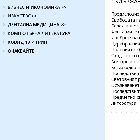
СЪДЪРЖА
БИЗНЕС И ИКОНОМИКА >>
Предисловие
ИЗКУСТВО>>
Свободата н
ДЕНТАЛНА МЕДИЦИНА >>
Селективнос
Фантазиите 
КОМПЮТЪРНА ЛИТЕРАТУРА
Изобретяван
КОВИД 19 И ГРИП
Церебралния
Половият от
ОЧАКВАЙТЕ
Сходството 
Асинхроннос
Безизходност
Последствия
Световният 
Осъзнаванет
Последствия
Предметно-с
Литература