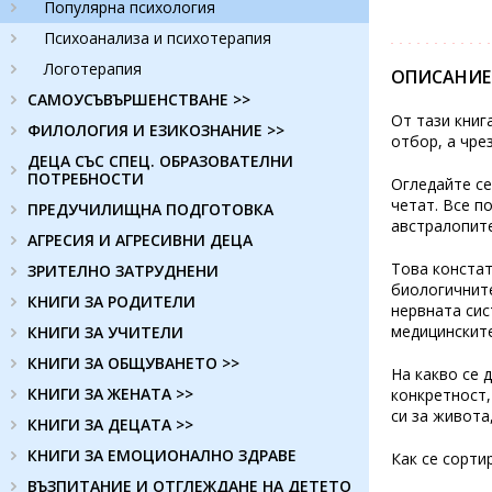
Популярна психология
Психоанализа и психотерапия
Логотерапия
ОПИСАНИЕ
САМОУСЪВЪРШЕНСТВАНЕ >>
От тази книг
ФИЛОЛОГИЯ И ЕЗИКОЗНАНИЕ >>
отбор, а чре
ДЕЦА СЪС СПЕЦ. ОБРАЗОВАТЕЛНИ
ПОТРЕБНОСТИ
Огледайте се
четат. Все п
ПРЕДУЧИЛИЩНА ПОДГОТОВКА
австралопите
АГРЕСИЯ И АГРЕСИВНИ ДЕЦА
Това констат
ЗРИТЕЛНО ЗАТРУДНЕНИ
биологичните
КНИГИ ЗА РОДИТЕЛИ
нервната сис
медицинските
КНИГИ ЗА УЧИТЕЛИ
КНИГИ ЗА ОБЩУВАНЕТО >>
На какво се 
КНИГИ ЗА ЖЕНАТА >>
конкретност,
си за живота
КНИГИ ЗА ДЕЦАТА >>
КНИГИ ЗА ЕМОЦИОНАЛНО ЗДРАВЕ
Как се сорти
ВЪЗПИТАНИЕ И ОТГЛЕЖДАНЕ НА ДЕТЕТО