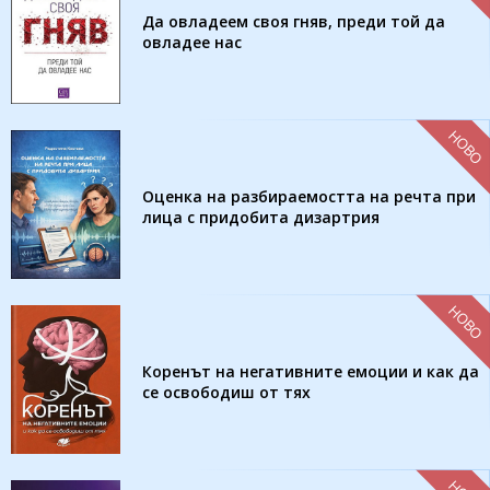
Да овладеем своя гняв, преди той да
овладее нас
НОВО
Оценка на разбираемостта на речта при
лица с придобита дизартрия
НОВО
Коренът на негативните емоции и как да
се освободиш от тях