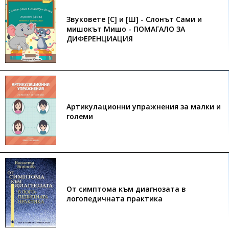
Звуковете [С] и [Ш] - Слонът Сами и
мишокът Мишо - ПОМАГАЛО ЗА
ДИФЕРЕНЦИАЦИЯ
Артикулационни упражнения за малки и
големи
От симптома към диагнозата в
логопедичната практика