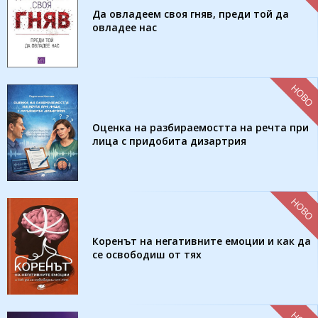
Да овладеем своя гняв, преди той да
овладее нас
НОВО
Оценка на разбираемостта на речта при
лица с придобита дизартрия
НОВО
Коренът на негативните емоции и как да
се освободиш от тях