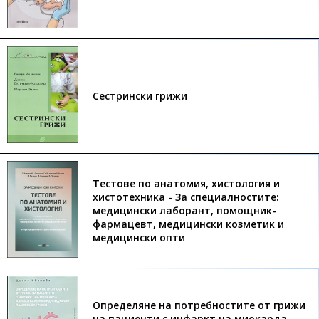
Сестрински грижи
Тестове по анатомия, хистология и
хистотехника - За специалностите:
медицински лаборант, помощник-
фармацевт, медицински козметик и
медицински опти
Определяне на потребностите от грижи
на пациенти с инфаркт на миокарда.