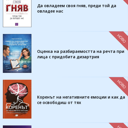
Да овладеем своя гняв, преди той да
овладее нас
НОВО
Оценка на разбираемостта на речта при
лица с придобита дизартрия
НОВО
Коренът на негативните емоции и как да
се освободиш от тях