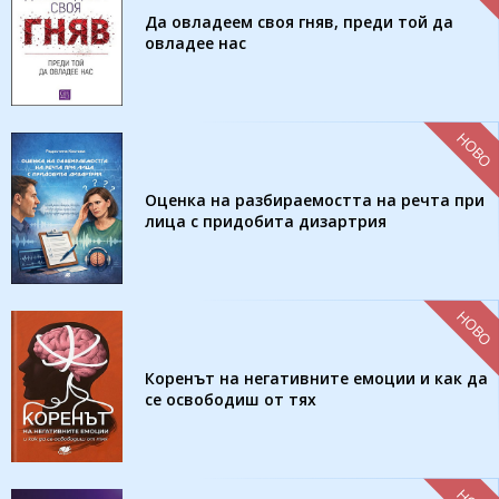
Да овладеем своя гняв, преди той да
овладее нас
НОВО
Оценка на разбираемостта на речта при
лица с придобита дизартрия
НОВО
Коренът на негативните емоции и как да
се освободиш от тях