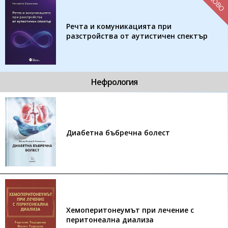
НОВО
Речта и комуникацията при
разстройства от аутистичен спектър
Нефрология
Диабетна бъбречна болест
Хемоперитонеумът при лечение с
перитонеална диализа