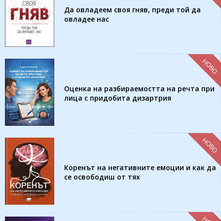
Да овладеем своя гняв, преди той да
овладее нас
НОВО
Оценка на разбираемостта на речта при
лица с придобита дизартрия
НОВО
Коренът на негативните емоции и как да
се освободиш от тях