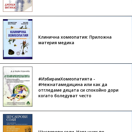
Клинична хомеопатия: Приложна
материя медика
#ИзбирамХомеопатията -
#Нежнатамедицина или как да
отгледаме децата си спокойно дори
когато боледуват често
Шуслерови соли. Наръчник по