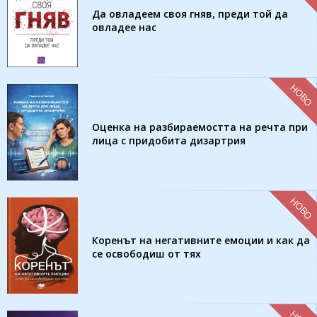
Да овладеем своя гняв, преди той да
овладее нас
НОВО
Оценка на разбираемостта на речта при
лица с придобита дизартрия
НОВО
Коренът на негативните емоции и как да
се освободиш от тях