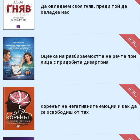
Да овладеем своя гняв, преди той да
овладее нас
НОВО
Оценка на разбираемостта на речта при
лица с придобита дизартрия
НОВО
Коренът на негативните емоции и как да
се освободиш от тях