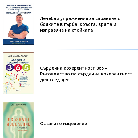
Лечебни упражнения за справяне с
болките в гърба, кръста, врата и
изправяне на стойката
Сърдечна кохерентност 365 -
Ръководство по сърдечна кохерентност
ден след ден
Осъзнато изцеление