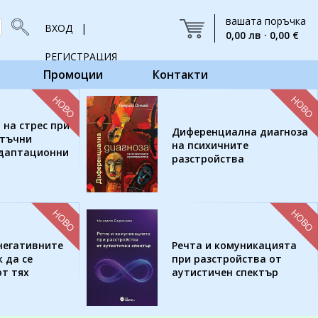
вашата поръчка
ВХОД |
0,00 лв · 0,00 €
РЕГИСТРАЦИЯ
Промоции
Контакти
НОВО
НОВО
 на стрес при
Диференциална диагноза
етъчни
на психичните
адаптационни
разстройства
НОВО
НОВО
негативните
Речта и комуникацията
 да се
при разстройства от
т тях
аутистичен спектър