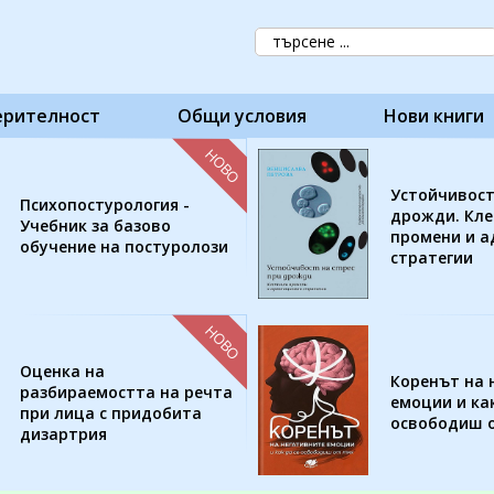
ерителност
Общи условия
Нови книги
НОВО
Устойчивост
Психопостурология -
дрожди. Кл
Учебник за базово
промени и 
обучение на постуролози
стратегии
НОВО
Оценка на
Коренът на 
разбираемостта на речта
емоции и как
при лица с придобита
освободиш о
дизартрия