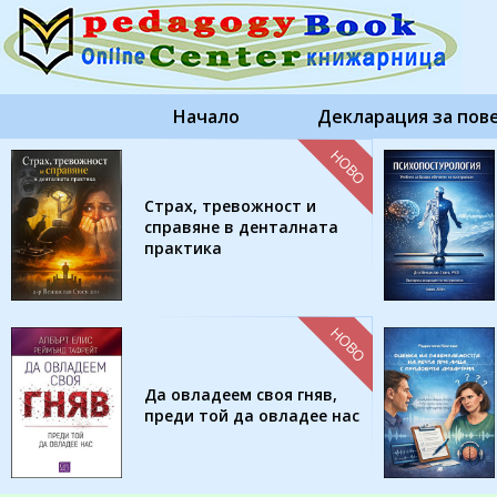
Начало
Декларация за пов
НОВО
Страх, тревожност и
справяне в денталната
практика
НОВО
Да овладеем своя гняв,
преди той да овладее нас