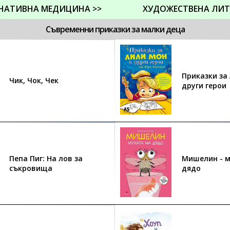
НАТИВНА МЕДИЦИНА >>
ХУДОЖЕСТВЕНА ЛИТ
Съвременни приказки за малки деца
Приказки за
Чик, Чок, Чек
други герои
Пепа Пиг: На лов за
Мишелин - м
съкровища
дядо