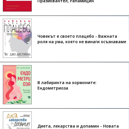
Празиквантел, Рапамицин
Човекът е своето плацебо - Важната
роля на ума, която не винаги осъзнаваме
В лабиринта на хормоните:
Ендометриоза
Диета, лекарства и допамин - Новата