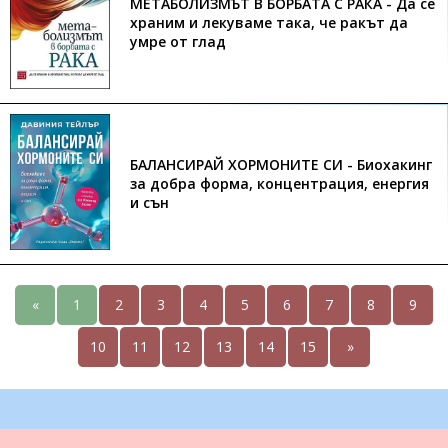
МЕТАБОЛИЗМЪТ В БОРБАТА С РАКА - Да се
храним и лекуваме така, че ракът да
умре от глад
БАЛАНСИРАЙ ХОРМОНИТЕ СИ - Биохакинг
за добра форма, концентрация, енергия
и сън
«
1
2
3
4
5
6
7
8
9
10
11
12
13
14
15
»