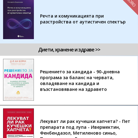
НОВО
Речта и комуникацията при
разстройства от аутистичен спектър
Диети, хранене и здраве >>
Решението за кандида - 90-дневна
програма за баланс на червата,
овладяване на кандида и
възстановяване на здравето
Лекуват ли рак кучешки хапчета? - Пет
препарата под лупа - Ивермектин,
Фенбендазол, Метиленово синьо,