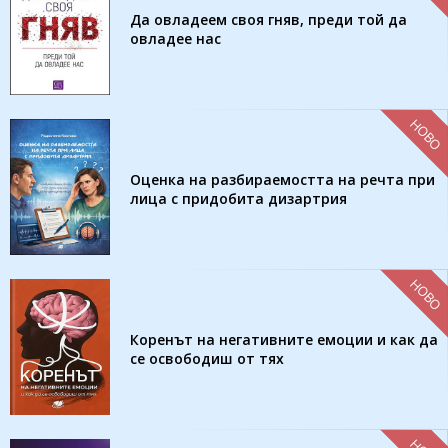
Да овладеем своя гняв, преди той да
овладее нас
НОВО
Оценка на разбираемостта на речта при
лица с придобита дизартрия
НОВО
Коренът на негативните емоции и как да
се освободиш от тях