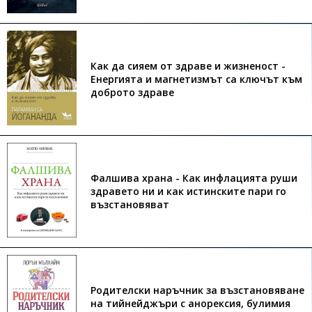
Как да сияем от здраве и жизненост -
Енергията и магнетизмът са ключът към
доброто здраве
Фалшива храна - Как инфлацията руши
здравето ни и как истинските пари го
възстановяват
Родителски наръчник за възстановяване
на тийнейджъри с анорексия, булимия