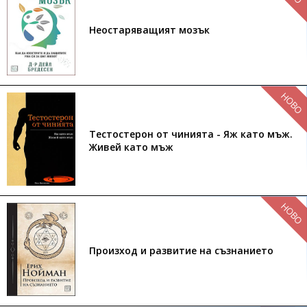
Неостаряващият мозък
НОВО
Тестостерон от чинията - Яж като мъж.
Живей като мъж
НОВО
Произход и развитие на съзнанието