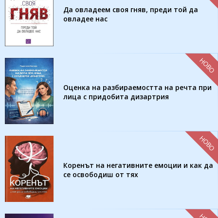
Да овладеем своя гняв, преди той да
овладее нас
НОВО
Оценка на разбираемостта на речта при
лица с придобита дизартрия
НОВО
Коренът на негативните емоции и как да
се освободиш от тях