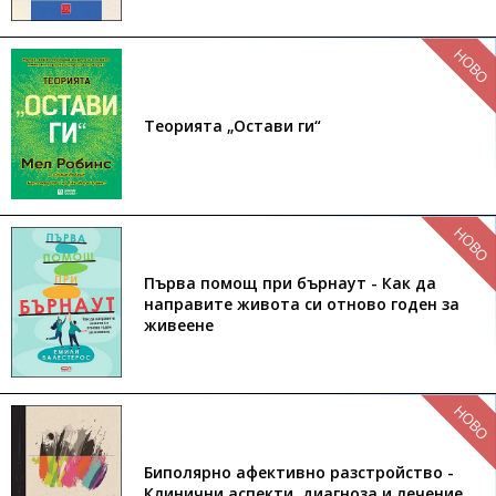
НОВО
Теорията „Остави ги“
НОВО
Първа помощ при бърнаут - Как да
направите живота си отново годен за
живеене
НОВО
Биполярно афективно разстройство -
Клинични аспекти, диагноза и лечение